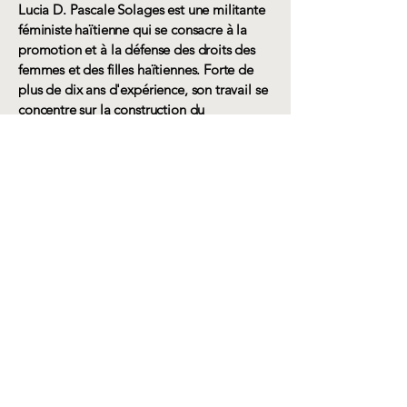
Lucia D. Pascale Solages est une militante
féministe haïtienne qui se consacre à la
promotion et à la défense des droits des
femmes et des filles haïtiennes. Forte de
plus de dix ans d'expérience, son travail se
concentre sur la construction du
mouvement féministe, la justice
reproductive, la fin de la violence contre
les femmes et la promotion de la
participation des femmes à la vie publique.
Elle est spécialisée dans les questions de
genre et de développement, la conception
et la gestion de projets, et la
documentation des expériences des
femmes. Pascale est membre fondatrice et
coordinatrice générale de NÈGÈS
MAWON, l'une des principales
organisations féministes d'Haïti.